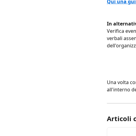
Qui una gu
​In alternat
Verifica eve
verbali assem
dell'organiz
Una volta comp
all'interno d
Articoli 