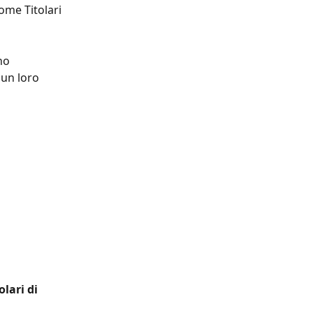
ome Titolari 
no 
 un loro 
olari di 