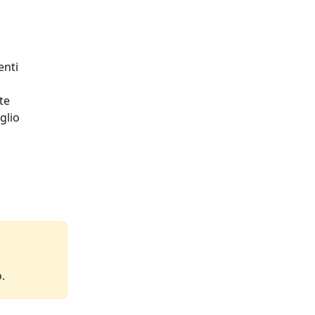
nti 
te 
glio 
.