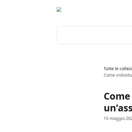
Vai al contenuto principale
Cerca articoli…
Tutte le collez
Come individuar
Come i
un’as
15 maggio 20