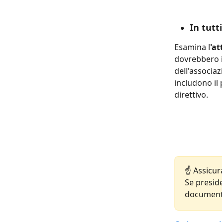
In tutti
Esamina l
'at
dovrebbero i
dell'associaz
includono il 
direttivo.
☝️ Assicur
Se presid
documento