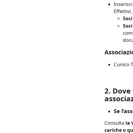
Inserisci
Effettiv
Soci
Soci
comu
docu
Associazi
L'unico T
2. Dove t
associaz
Se l’as
Consulta 
la 
cariche o qu