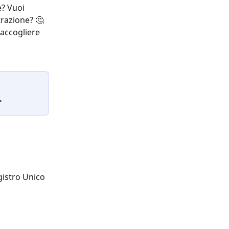
e? Vuoi 
trazione? 🤔
accogliere 
.
gistro Unico 