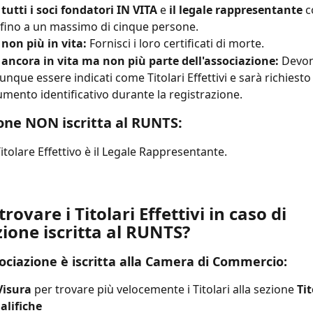
 tutti i soci fondatori IN VITA
 e
 il legale rappresentante
 c
i, fino a un massimo di cinque persone.
 non più in vita:
 Fornisci i loro certificati di morte.
 ancora in vita ma non più parte dell'associazione:
 Devo
nque essere indicati come Titolari Effettivi e sarà richiesto
mento identificativo durante la registrazione.
one NON iscritta al RUNTS:
itolare Effettivo è il Legale Rappresentante.
rovare i Titolari Effettivi in caso di 
ione iscritta al RUNTS?
sociazione è iscritta alla Camera di Commercio:
Visura
 per trovare più velocemente i Titolari alla sezione 
Tit
alifiche