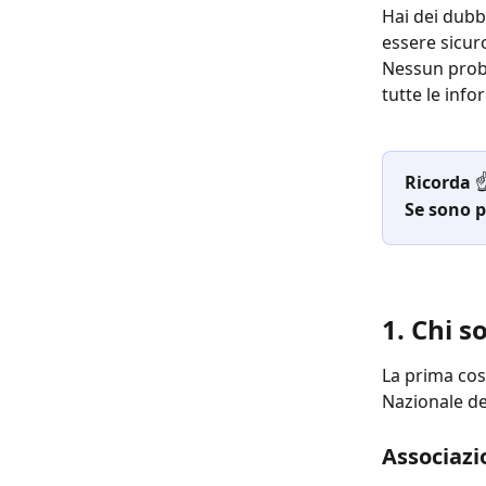
Hai dei dubbi
essere sicur
Nessun probl
tutte le inf
Ricorda 
☝
Se sono p
1. Chi s
La prima cos
Nazionale de
Associazi