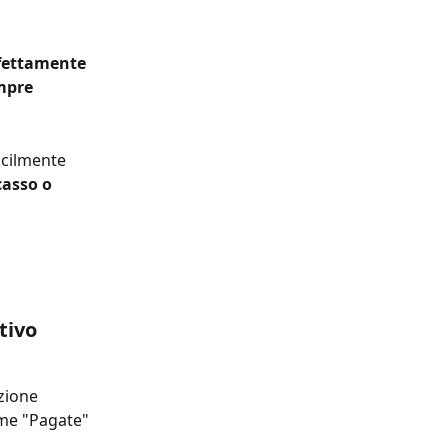
rfettamente
mpre 
acilmente 
asso o 
tivo 
zione 
ome "Pagate" 