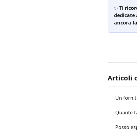
✨ 
Ti rico
dedicate 
ancora fa
Articoli 
Un fornit
Quante f
Posso esp