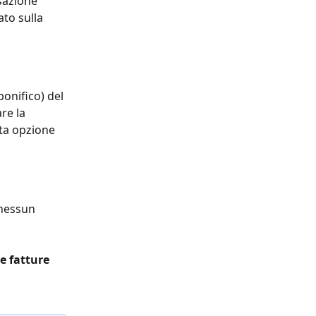
sazione 
ato sulla 
onifico) del 
re la 
sta opzione 
 nessun 
e fatture 