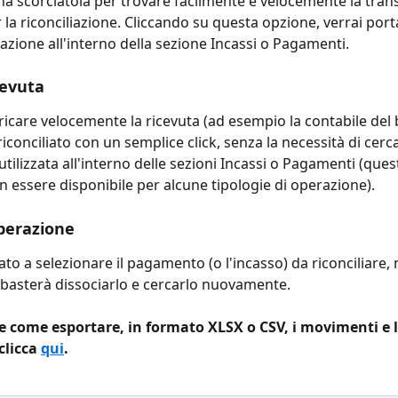
 una scorciatoia per trovare facilmente e velocemente la tran
r la riconciliazione. Cliccando su questa opzione, verrai port
razione all'interno della sezione Incassi o Pagamenti.
cevuta
ricare velocemente la ricevuta (ad esempio la contabile del b
conciliato con un semplice click, senza la necessità di cerca
tilizzata all'interno delle sezioni Incassi o Pagamenti (que
 essere disponibile per alcune tipologie di operazione).
perazione
ato a selezionare il pagamento (o l'incasso) da riconciliare,
 basterà dissociarlo e cercarlo nuovamente.
e come esportare, in formato XLSX o CSV, i movimenti e l
clicca 
qui
.