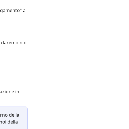
Pagamento" a 
ti daremo noi 
azione in 
erno della 
oi della 