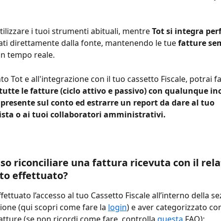
ilizzare i tuoi strumenti abituali, mentre 
Tot si integra pe
dati direttamente dalla fonte, mantenendo le tue 
fatture se
 in tempo reale.
to Tot e all'integrazione con il tuo cassetto Fiscale, potrai f
tutte le fatture (ciclo attivo e passivo)
con qualunque inc
resente sul conto ed estrarre un report da dare al tuo 
ta o ai tuoi collaboratori amministrativi.
o riconciliare una fattura ricevuta con il rela
o effettuato?
ettuato l’accesso al tuo Cassetto Fiscale all’interno della se
one (qui scopri come fare la 
login
) e aver categorizzato c
fatture (se non ricordi come fare, controlla 
questa
 FAQ):