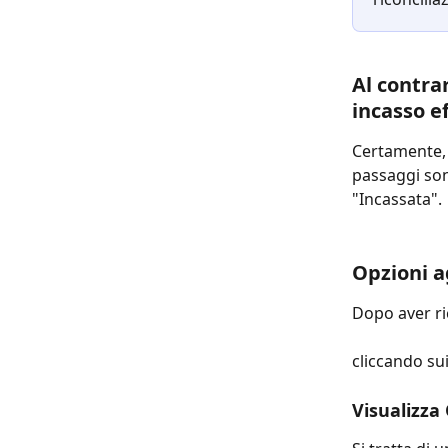
Al contrar
incasso e
Certamente, p
passaggi sono
"Incassata".
Opzioni a
Dopo aver ric
cliccando sui
Visualizza