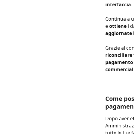
interfaccia
.
Continua a ut
e 
ottiene
 i 
aggiornate
Grazie al con
riconciliare 
pagamento p
commercialis
Come poss
pagament
Dopo aver eff
Amministrazi
tutte le tue 