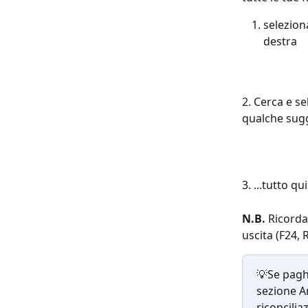
selezion
destra
2. Cerca e se
qualche sugg
3. ...tutto qu
N.B.
 Ricorda
uscita (F24, 
💡Se paghi
sezione A
riconcilia