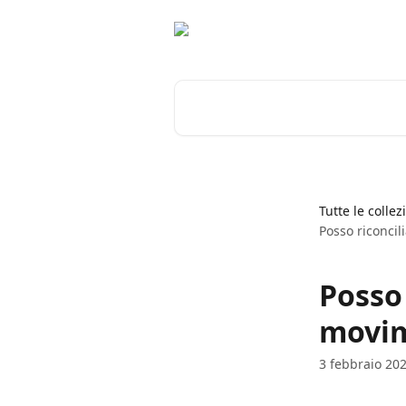
Vai al contenuto principale
Cerca articoli…
Tutte le collez
Posso riconcil
Posso 
movim
3 febbraio 20