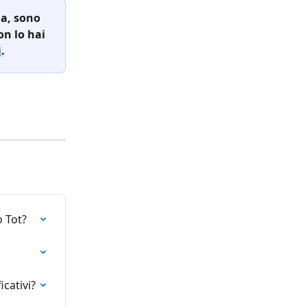
na, sono 
n lo hai 
i
.
o Tot?
icativi?