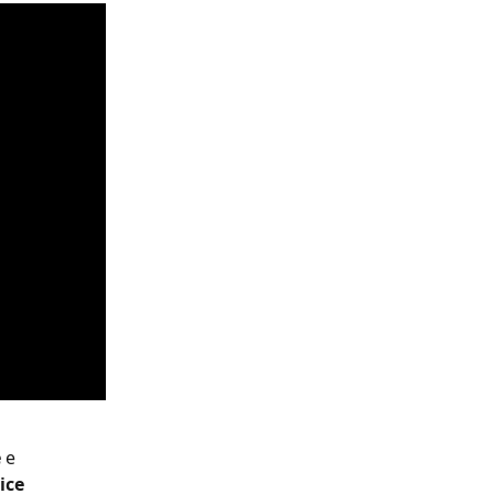
e
 e 
ice 