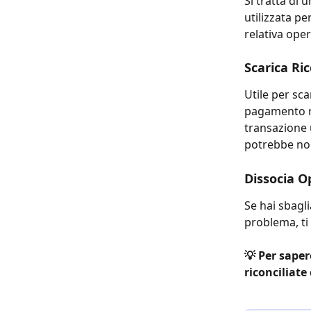
Si tratta di
utilizzata pe
relativa ope
Scarica Ri
Utile per sca
pagamento ri
transazione u
potrebbe non
Dissocia O
Se hai sbagli
problema, ti
💡 Per saper
riconciliate 